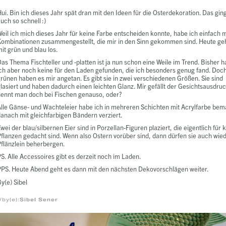
ui. Bin ich dieses Jahr spät dran mit den Ideen für die Osterdekoration. Das gin
uch so schnell :)
eil ich mich dieses Jahr für keine Farbe entscheiden konnte, habe ich einfach m
ombinationen zusammengestellt, die mir in den Sinn gekommen sind. Heute ge
it grün und blau los.
as Thema Fischteller und -platten ist ja nun schon eine Weile im Trend. Bisher h
ch aber noch keine für den Laden gefunden, die ich besonders genug fand. Doc
rünen haben es mir angetan. Es gibt sie in zwei verschiedenen Größen. Sie sind
lasiert und haben dadurch einen leichten Glanz. Mir gefällt der Gesichtsausdru
nennt man doch bei Fischen genauso, oder?
lle Gänse- und Wachteleier habe ich in mehreren Schichten mit Acrylfarbe bem
anach mit gleichfarbigen Bändern verziert.
wei der blau/silbernen Eier sind in Porzellan-Figuren plaziert, die eigentlich für 
flanzen gedacht sind. Wenn also Ostern vorüber sind, dann dürfen sie auch wie
flänzlein beherbergen.
S. Alle Accessoires gibt es derzeit noch im Laden.
PS. Heute Abend geht es dann mit den nächsten Dekovorschlägen weiter.
y(e) Sibel
/by(e):
Sibel Sener