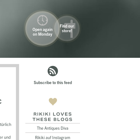
Find our
Open again
store!
on Monday
Subscribe to this feed
c
RIKIKI LOVES
THESE BLOGS
türlich
The Antiques Diva
er und
Rikiki auf Instagram