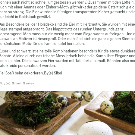
önnen auch nicht so schnell umgestossen werden :) Zusammen mit den Löffeln, 
uch mit einer Ananas oder Einhorn-Motiv gibt wirkt der goldene Ostertisch gleic
ehr so streng. Die Eier wurden in flüssigen transparenten Kleber getaucht und
ur leicht in Goldstaub gewälzt.
as Besondere bei der Holzdeko sind die Eier mit Herzmotiv. Sie wurden mit ein
iegelstempel aufgebracht. Das klappt trotz des runden Untergrunds ganz
hervorragend. Man muss nur ein wenig mehr vom Siegelwachs aufbringen. Und d
uswahl an Motiven ist riesengroß. Oder man lässt sich ein ganz eigenen Stempe
ersönlichem Motiv für die Familientafel herstellen.
uper und schwarz ist eine tolle Kombinationen besonders für die etwas dunkler
onate. Alleine durch das frische Moss jedoch behält die Kombi ihre Eleganz und
och leichter. Die schwarzen Eier wurden mit Tafelfarbe bemalt. Könnten also no
afelkreide personalisiert werden.
iel Spaß beim dekorieren,By(e) Sibel
/by(e):
Sibel Sener