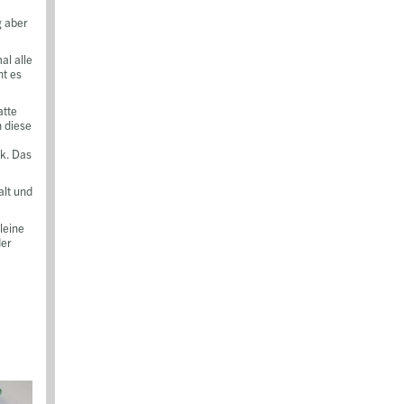
g aber
al alle
ht es
atte
h diese
ck. Das
alt und
kleine
der