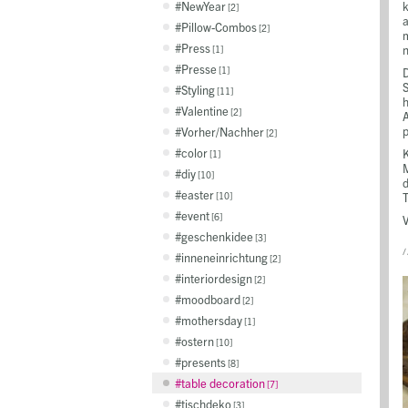
NewYear
k
2
a
Pillow-Combos
2
m
Press
n
1
Presse
1
D
S
Styling
11
Valentine
2
A
p
Vorher/Nachher
2
color
K
1
M
diy
10
d
easter
10
T
event
6
V
geschenkidee
3
/
inneneinrichtung
2
interiordesign
2
moodboard
2
mothersday
1
ostern
10
presents
8
table decoration
7
tischdeko
3