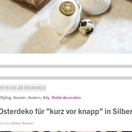
2018-03-28 00:00:00.0
Styling
easter
ostern
diy
table decoration
Osterdeko für "kurz vor knapp" in Silbe
/by(e):
Sibel Sener