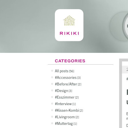
CATEGORIES
All posts
56
Accessories
3
Before/After
2
Design
3
Esszimmer
2
Interview
1
Kissen-Kombi
2
E
Livingroom
2
n
Muttertag
1
D