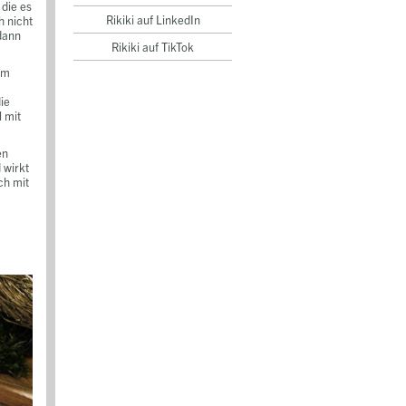
die es
Rikiki auf LinkedIn
h nicht
 dann
Rikiki auf TikTok
em
ie
l mit
en
 wirkt
ch mit