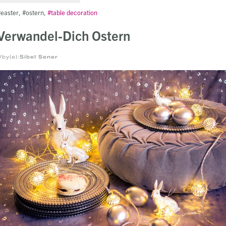
easter
ostern
table decoration
Verwandel-Dich Ostern
/by(e):
Sibel Sener