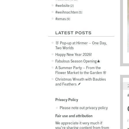
website
2
weihnachten
5
xmas
9
LATEST POSTS
🐰 Pop-up at Hirmer – One Day,
Two Worlds
Happy New Year 2026!
Fabulous Season Opening🎄
A Summer Party – From the
Flower Market to the Garden 🌸
Christmas Wreath with Baubles
and Feathers 🪶
Privacy Policy
Please note out privacy policy
Fair use and attribution
/
We appreciate it very much if
you're sharing content from from